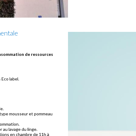
entale
onsommation de ressources
 Eco label.
e.
es type mousseur et pommeau
sommation.
r au lavage du linge.
ations en chambre de 11h à