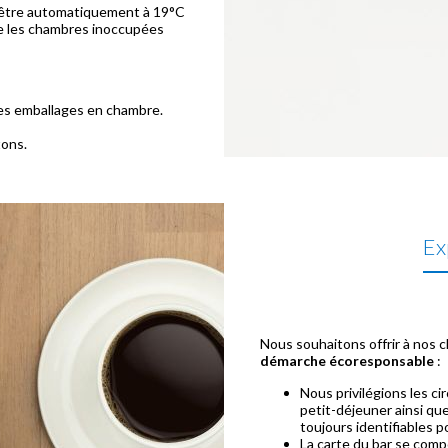
ur être automatiquement à 19°C
que les chambres inoccupées
les emballages en chambre.
tons.
Ex
Nous souhaitons offrir à nos c
démarche écoresponsable
:
Nous privilégions les c
petit-déjeuner ainsi qu
toujours identifiables p
La carte du bar se com