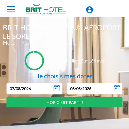
BRIT HOTEL BORDEAUX AÉROPORT -
LE SORETEL
Hôtel - Restaurant - Séminaire
96%
Satisfation client Sur 169 avis
Je choisis mes dates