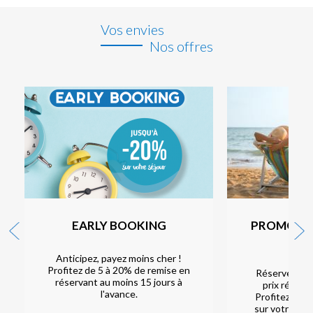
Vos envies
Nos offres
EARLY BOOKING
PROMOTI
D'E
Anticipez, payez moins cher !
Profitez de 5 à 20% de remise en
Réservez vos
réservant au moins 15 jours à
prix réduit 
l'avance.
Profitez de -
sur votre séj