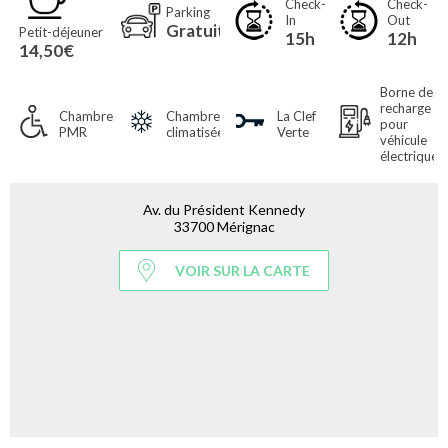
Check-
Check-
Parking
In
Out
Gratuit
Petit-déjeuner
15h
12h
14,50€
Borne de
recharge
Chambres
Chambres
La Clef
pour
PMR
climatisées
Verte
véhicule
électrique
Av. du Président Kennedy
33700 Mérignac
VOIR SUR LA CARTE