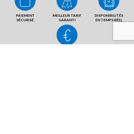
PAIEMENT
MEILLEUR TARIF
DISPONIBILITÉS
SÉCURISÉ
GARANTI
EN TEMPS RÉEL
ANNULATION
SANS FRAIS
Av. du Président Kennedy
33700 Mérignac
ENVOYER UN MAIL
AFFICHER LE N°